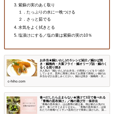
紫蘇の実のあく取り
１．たっぷりの水に一晩つける
２．さっと茹でる
水気をよく拭きとる
塩漬けにする／塩の量は紫蘇の実の10％
お弁当★鰯(いわし)の５レシピ紹介／鰯かば焼
き・鰯梅肉・大葉フライ・鰯オリーブ詰・鰯のく
るくる照り焼き
大人気の「鰯(いわし)のお弁当」の簡単レシピを５つ紹介
しています。意外に簡単に作れてお洒落で美味しい鰯のお
弁当をぜひお楽しみください。鰯かば焼き・鰯梅肉・大葉
フライ・鰯オリーブ詰・鰯のくるくる照り焼き等を紹介し
c-hiho.com
ています。
食べだしたら止まらない★漬けて3日で食べれる
「青梅の昆布漬け」／梅の選び方・保存法
「青梅の昆布漬け」は山梨県の郷土食。我が家の人気の1
品で、食べだすと止まりません。「青梅の昆布漬け」は採
れたての青梅+ビミサン+昆布だけで簡単に漬けられ、漬け
てから3日で食べれる梅好きにはたまらない1品です。梅の