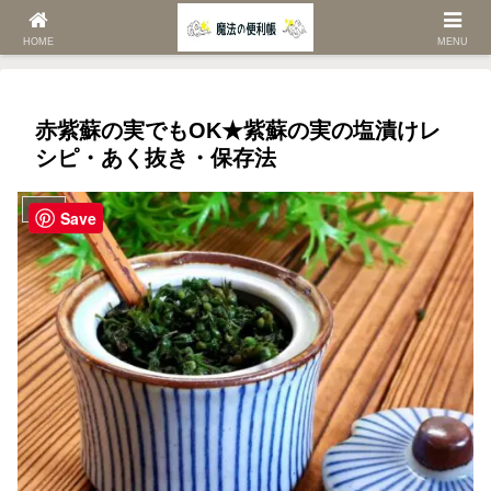
ホーム
ライフ
レシピ
HOME
MENU
赤紫蘇の実でもOK★紫蘇の実の塩漬けレ
シピ・あく抜き・保存法
レシピ
Save