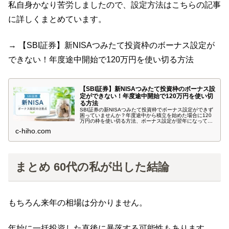
私自身かなり苦労しましたので、設定方法はこちらの記事
に詳しくまとめています。
→ 【SBI証券】新NISAつみたて投資枠のボーナス設定が
できない！年度途中開始で120万円を使い切る方法
【SBI証券】新NISAつみたて投資枠のボーナス設
定ができない！年度途中開始で120万円を使い切
る方法
SBI証券の新NISAつみたて投資枠でボーナス設定ができず
困っていませんか？年度途中から積立を始めた場合に120
万円の枠を使い切る方法、ボーナス設定が翌年になってし
まう原因、実際に購入できた設定方法を体験談をもとに解
c-hiho.com
説します。
まとめ 60代の私が出した結論
もちろん来年の相場は分かりません。
年始に一括投資した直後に暴落する可能性もあります。