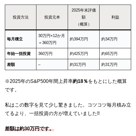
2025年末評価
投資方法
投資元本
額
利益
（概算）
30万円×12か月
毎月積立
約394万円
約34万円
＝360万円
年始一括投資
360万円
約425万円
約65万円
差額
–
約31万円
約31万円
※2025年のS&P500年間上昇率
約18％
をもとにした概算
です。
私はこの数字を見て少し驚きました。コツコツ毎月積み立
てるより、一括投資の方が増えていました!!
差額は約30万円です。