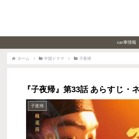
car車情報
ホーム
中国ドラマ
子夜帰
『子夜帰』第33話 あらすじ・
子夜帰