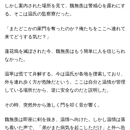
しかし案内された場所を見て、魏無羨は警戒心を露わにす
る。そこは温氏の監察寮だった。
「またどこかの家門を奪ったのか？俺たちをここへ連れて
来てどうする気だ？」
蓮花塢を滅ぼされた今、魏無羨はもう簡単に人を信じられ
なかった。
温寧は慌てて弁解する。今は温氏が各地を捜索しており、
外を連れ歩く方が危険だという。ここは自分と温情が管理
している場所だから、逆に安全なのだと説明した。
その時、突然外から激しく門を叩く音が響く。
魏無羨は即座に剣を抜き、温情へ向けた。しかし温情は落
ち着いた声で、「弟がまた病気を起こしただけ」と外へ告