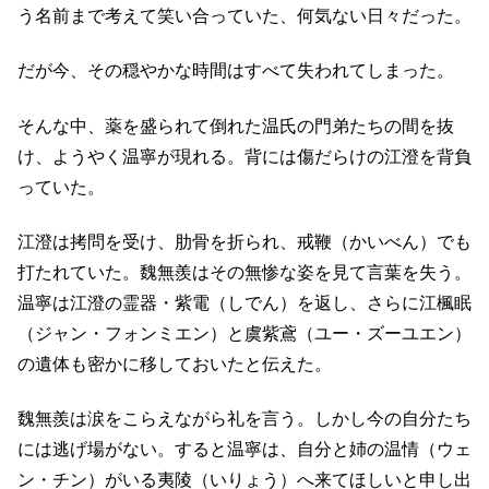
う名前まで考えて笑い合っていた、何気ない日々だった。
だが今、その穏やかな時間はすべて失われてしまった。
そんな中、薬を盛られて倒れた温氏の門弟たちの間を抜
け、ようやく温寧が現れる。背には傷だらけの江澄を背負
っていた。
江澄は拷問を受け、肋骨を折られ、戒鞭（かいべん）でも
打たれていた。魏無羨はその無惨な姿を見て言葉を失う。
温寧は江澄の霊器・紫電（しでん）を返し、さらに江楓眠
（ジャン・フォンミエン）と虞紫鳶（ユー・ズーユエン）
の遺体も密かに移しておいたと伝えた。
魏無羨は涙をこらえながら礼を言う。しかし今の自分たち
には逃げ場がない。すると温寧は、自分と姉の温情（ウェ
ン・チン）がいる夷陵（いりょう）へ来てほしいと申し出