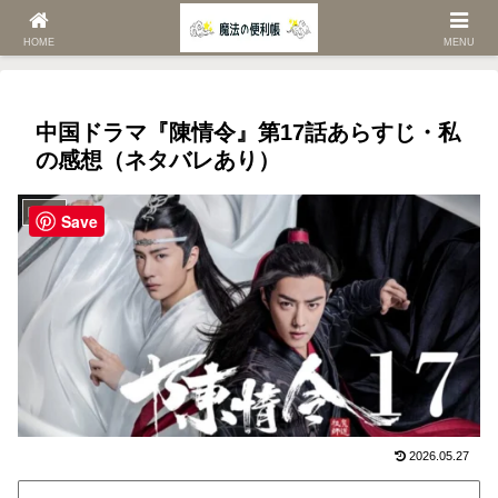
ホーム
中国ドラマ
陳情令
HOME
MENU
中国ドラマ『陳情令』第17話あらすじ・私
の感想（ネタバレあり）
陳情令
Save
2026.05.27