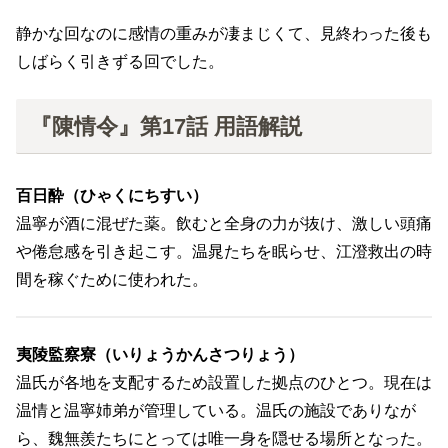
静かな回なのに感情の重みが凄まじくて、見終わった後も
しばらく引きずる回でした。
『陳情令』第17話 用語解説
百日酔（ひゃくにちすい）
温寧が酒に混ぜた薬。飲むと全身の力が抜け、激しい頭痛
や倦怠感を引き起こす。温晁たちを眠らせ、江澄救出の時
間を稼ぐために使われた。
夷陵監察寮（いりょうかんさつりょう）
温氏が各地を支配するため設置した拠点のひとつ。現在は
温情と温寧姉弟が管理している。温氏の施設でありなが
ら、魏無羨たちにとっては唯一身を隠せる場所となった。