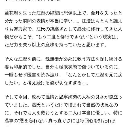
蓮花塢を失った江澄の絶望は想像以上で、金丹を失ったと
分かった瞬間の表情が本当に辛い…。江澄はもともと誰よ
りも努力家で、江氏の跡継ぎとして必死に修行してきた人
物だからこそ、“もう二度と修行できない”という現実は、
ただ力を失う以上の意味を持っていたと思います。
そんな江澄を前に、魏無羨が必死に救う方法を探し続ける
姿も印象的でした。自分も極限状態で傷ついているのに、
一睡もせず医書を読み漁り、「なんとかして江澄を元に戻
したい」と考え続ける姿が切なすぎる…。
そして今回、改めて温情と温寧姉弟の人柄の良さが際立っ
ていました。温氏というだけで憎まれて当然の状況なの
に、それでも人を救おうとする二人は本当に優しい。特に
温寧の“恩を忘れない”真っ直ぐさには毎回心を打たれま