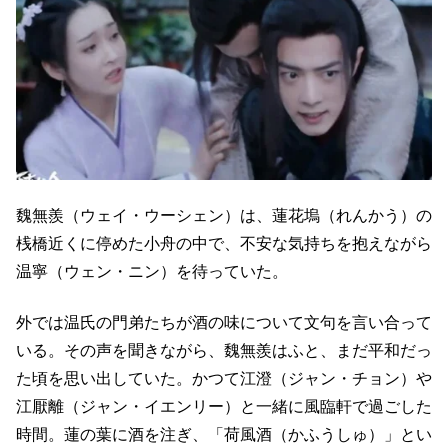
魏無羨（ウェイ・ウーシェン）は、蓮花塢（れんかう）の
桟橋近くに停めた小舟の中で、不安な気持ちを抱えながら
温寧（ウェン・ニン）を待っていた。
外では温氏の門弟たちが酒の味について文句を言い合って
いる。その声を聞きながら、魏無羨はふと、まだ平和だっ
た頃を思い出していた。かつて江澄（ジャン・チョン）や
江厭離（ジャン・イエンリー）と一緒に風臨軒で過ごした
時間。蓮の葉に酒を注ぎ、「荷風酒（かふうしゅ）」とい