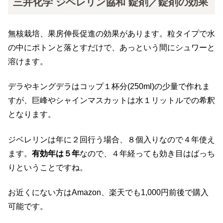
三井化学 ジベレリン協和 錠剤／錠剤の効果
無核栽培、果房伸長促進の効果があります。粒タイプで水
の中にポトンと落とすだけで、あっという間にシュワーと
溶けます。
デラやキングデラはコップ１杯分(250ml)の少量で作れま
すが、巨峰やシャインマスカットは水１リットルでの希釈
となります。
ジベレリンは年に２回行う場合、８個入りなので４年使え
ます。
有効年は５年
なので、４年経っても効き目はばっち
りということですね。
お近くにない方はAmazon、楽天でも1,000円前後で購入
可能です。