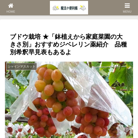
ホーム
家庭菜園
シャインマスカット
HOME
MENU
ブドウ栽培 ★「鉢植えから家庭菜園の大
きさ別」おすすめジベレリン薬紹介 品種
別希釈早見表もあるよ
シャインマスカット