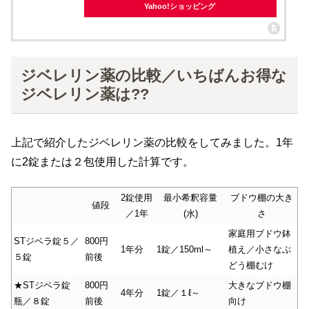
Yahoo!ショッピング
ジベレリン薬の比較／いちばんお得な
ジベレリン薬は??
上記で紹介したジベレリン薬の比較をしてみました。1年
に2錠または２包使用した計算です。
2錠使用
最小希釈容量
ブドウ棚の大き
値段
／1年
(水)
さ
家庭用ブドウ鉢
STジベラ錠５／
800円
1年分
1錠／150ml～
植え／小さなぶ
５錠
前後
どう棚むけ
★STジベラ錠
800円
大きなブドウ棚
4年分
1錠／１ℓ～
瓶／８錠
前後
向け