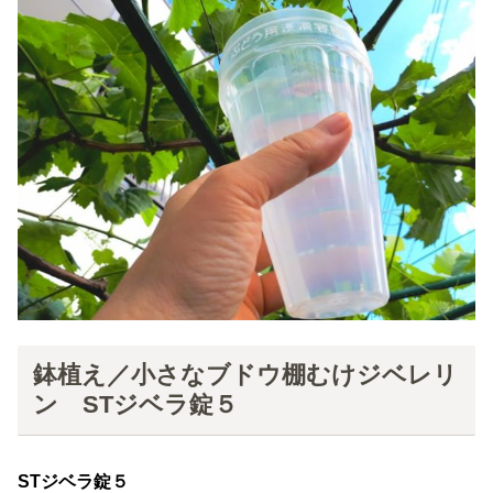
鉢植え／小さなブドウ棚むけジベレリ
ン STジベラ錠５
STジベラ錠５