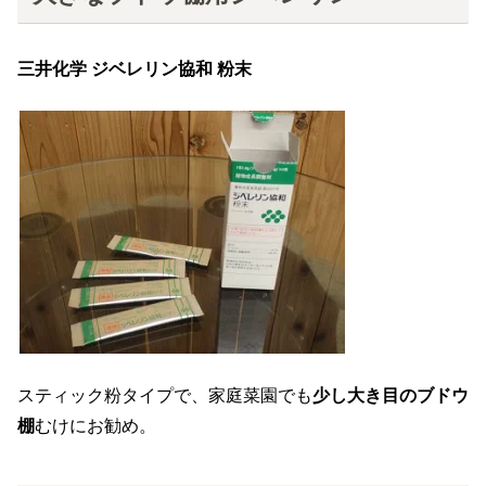
三井化学 ジベレリン協和 粉末
スティック粉タイプで、家庭菜園でも
少し大き目のブドウ
棚
むけにお勧め。