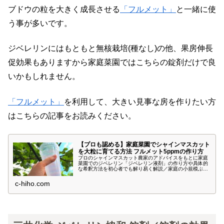
ブドウの粒を大きく成長させる
「フルメット」
と一緒に使
う事が多いです。
ジベレリンにはもともと無核栽培(種なし)の他、果房伸長
促効果もありますから家庭菜園ではこちらの錠剤だけで良
いかもしれません。
「フルメット」
を利用して、大きい見事な房を作りたい方
はこちらの記事をお読みください。
【プロも認める】家庭菜園でシャインマスカット
を大粒に育てる方法 フルメット5ppmの作り方
プロのシャインマスカット農家のアドバイスをもとに家庭
菜園でのジベレリン「ジベレリン液剤」の作り方や具体的
な希釈方法を初心者でも解り易く解説／家庭の小規模ぶど
う棚にお勧めのジベレリン薬や、 粒を大きくする「フルメ
ット」の混ぜ方なども写真で紹介しています。
c-hiho.com