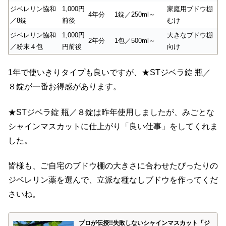
ジベレリン協和
1,000円
家庭用ブドウ棚
4年分
1錠／250ml～
／8錠
前後
むけ
ジベレリン協和
1,000円
大きなブドウ棚
2年分
1包／500ml～
／粉末４包
円前後
向け
1年で使いきりタイプも良いですが、★STジベラ錠 瓶／
８錠が一番お得感があります。
★STジベラ錠 瓶／８錠は昨年使用しましたが、みごとな
シャインマスカットに仕上がり「良い仕事」をしてくれま
した。
皆様も、ご自宅のブドウ棚の大きさに合わせたぴったりの
ジベレリン薬を選んで、立派な種なしブドウを作ってくだ
さいね。
プロが伝授!!失敗しないシャインマスカット「ジ