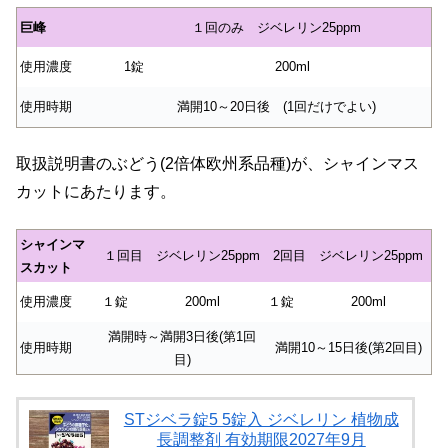
巨峰
１回のみ ジベレリン25ppm
使用濃度
1錠
200ml
使用時期
満開10～20日後 (1回だけでよい)
取扱説明書のぶどう(2倍体欧州系品種)が、シャインマス
カットにあたります。
シャインマ
１回目 ジベレリン25ppm
2回目 ジベレリン25ppm
スカット
使用濃度
１錠
200ml
１錠
200ml
満開時～満開3日後(第1回
使用時期
満開10～15日後(第2回目)
目)
STジベラ錠5 5錠入 ジベレリン 植物成
長調整剤 有効期限2027年9月