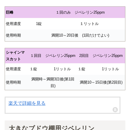
巨峰
１回のみ ジベレリン25ppm
使用濃度
1錠
１リットル
使用時期
満開10～20日後 (1回だけでよい)
シャインマ
１回目 ジベレリン25ppm
2回目 ジベレリン25ppm
スカット
使用濃度
１錠
1リットル
１錠
1リットル
満開時～満開3日後(第1回
使用時期
満開10～15日後(第2回目)
目)
楽天で詳細を見る
大きなブドウ棚用ジベレリン