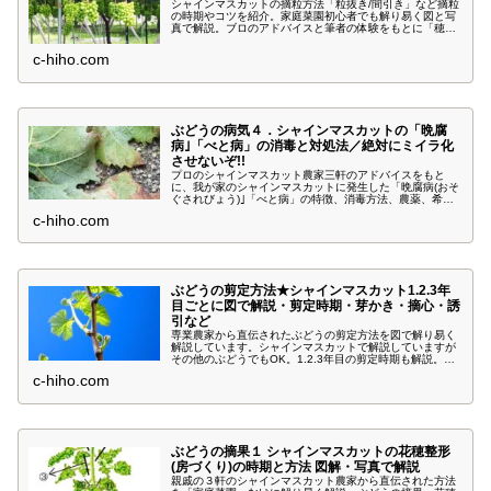
シャインマスカットの摘粒方法「粒抜き/間引き」など摘粒
の時期やコツを紹介。家庭菜園初心者でも解り易く図と写
真で解説。ブロのアドバイスと筆者の体験をもとに「穂軸
の長さ・支梗の段数・穂尻カットの注意点・粒数・残す粒
の優先順位」などを解説。ぜひチャレンジしてみてくださ
c-hiho.com
い。
ぶどうの病気４．シャインマスカットの「晩腐
病｣「べと病」の消毒と対処法／絶対にミイラ化
させないぞ!!
プロのシャインマスカット農家三軒のアドバイスをもと
に、我が家のシャインマスカットに発生した「晩腐病(おそ
ぐされびょう)｣「べと病」の特徴、消毒方法、農薬、希釈
方法、消毒時期、消毒以外の対処法を写真でわかりやすく
c-hiho.com
解説。実際に防除した後の収穫量なども紹介、消毒の毒
性、農薬を混ぜて良いのかなども解説しています。
ぶどうの剪定方法★シャインマスカット1.2.3年
目ごとに図で解説・剪定時期・芽かき・摘心・誘
引など
専業農家から直伝されたぶどうの剪定方法を図で解り易く
解説しています。シャインマスカットで解説していますが
その他のぶどうでもOK。1.2.3年目の剪定時期も解説。基
本やコツを守れば素人でも失敗することはまずありませ
c-hiho.com
ん。沢山の実を育てるためにもぜひ、剪定にチャレンジし
てください
ぶどうの摘果１ シャインマスカットの花穂整形
(房づくり)の時期と方法 図解・写真で解説
親戚の３軒のシャインマスカット農家から直伝された方法