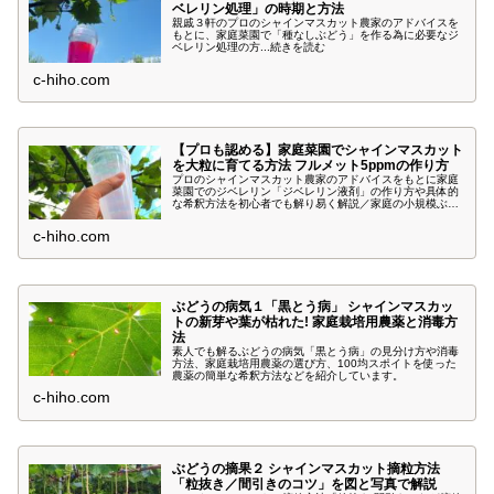
ベレリン処理」の時期と方法
親戚３軒のプロのシャインマスカット農家のアドバイスを
もとに、家庭菜園で「種なしぶどう」を作る為に必要なジ
ベレリン処理の方...続きを読む
c-hiho.com
【プロも認める】家庭菜園でシャインマスカット
を大粒に育てる方法 フルメット5ppmの作り方
プロのシャインマスカット農家のアドバイスをもとに家庭
菜園でのジベレリン「ジベレリン液剤」の作り方や具体的
な希釈方法を初心者でも解り易く解説／家庭の小規模ぶど
う棚にお勧めのジベレリン薬や、 粒を大きくする「フルメ
ット」の混ぜ方なども写真で紹介しています。
c-hiho.com
ぶどうの病気１「黒とう病」 シャインマスカッ
トの新芽や葉が枯れた! 家庭栽培用農薬と消毒方
法
素人でも解るぶどうの病気「黒とう病」の見分け方や消毒
方法、家庭栽培用農薬の選び方、100均スポイトを使った
農薬の簡単な希釈方法などを紹介しています。
c-hiho.com
ぶどうの摘果２ シャインマスカット摘粒方法
「粒抜き／間引きのコツ」を図と写真で解説