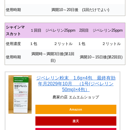
使用時期
満開10～20日後 (1回だけでよい)
シャインマ
１回目 ジベレリン25ppm
2回目 ジベレリン25ppm
スカット
使用濃度
１包
２リットル
１包
２リットル
満開時～満開3日後(第1回
使用時期
満開10～15日後(第2回目)
目)
ジベレリン粉末 1.6g×4包 最終有効
年月2029年10月 （1号(ジベレリン
50mg)×4包）
農家の店 エムエムショップ
Amazon
楽天