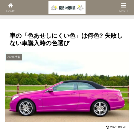
ホーム
car車情報
HOME
MENU
車の「色あせしにくい色」は何色? 失敗し
ない車購入時の色選び
car車情報
2023.09.20