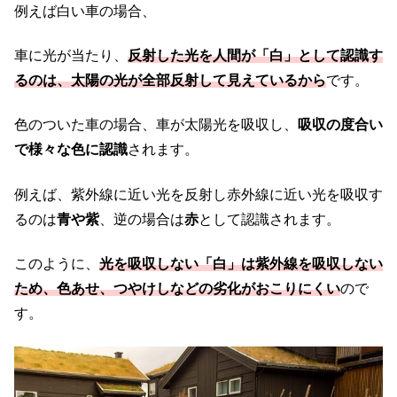
例えば白い車の場合、
車に光が当たり、
反射した光を人間が「白」として認識す
るのは、太陽の光が全部反射して見えているから
です。
色のついた車の場合、車が太陽光を吸収し、
吸収の度合い
で様々な色に認識
されます。
例えば、紫外線に近い光を反射し赤外線に近い光を吸収す
るのは
青や紫
、逆の場合は
赤
として認識されます。
このように、
光を吸収しない「白」は紫外線を吸収しない
ため、色あせ、つやけしなどの
劣化がおこりにくい
ので
す。