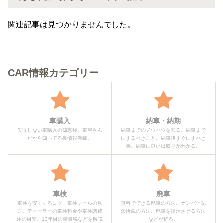
関連記事は見つかりませんでした。
CAR情報カテゴリー
車購入
納車・納期
失敗しない車購入の知恵袋。車屋さん
納車までのノウハウを知る。納車まで
だから知ってる裏情報満載。
にするべきこと。納車後すぐにすべき
事。納車に良い日取りがわかる。
車検
廃車
車検を安くするコツ、車検シールの見
無料でできる廃車の方法。ナンバー記
方。ディーラーの車検料金や車検諸費
念所蔵の方法。廃車を復活させる方法
用の目安、13年目の重量税などを解説
などが解る。