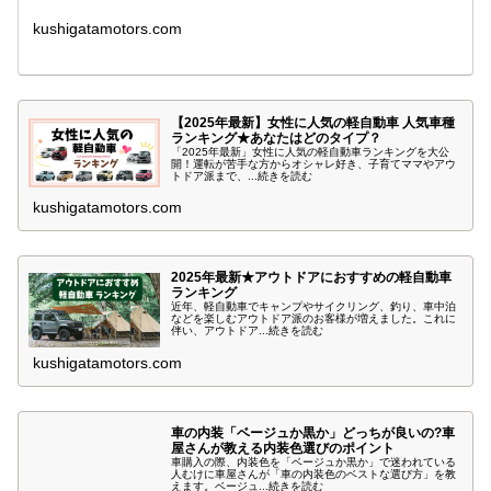
kushigatamotors.com
【2025年最新】女性に人気の軽自動車 人気車種
ランキング★あなたはどのタイプ？
「2025年最新」女性に人気の軽自動車ランキングを大公
開！運転が苦手な方からオシャレ好き、子育てママやアウ
トドア派まで、...続きを読む
kushigatamotors.com
2025年最新★アウトドアにおすすめの軽自動車
ランキング
近年、軽自動車でキャンプやサイクリング、釣り、車中泊
などを楽しむアウトドア派のお客様が増えました。これに
伴い、アウトドア...続きを読む
kushigatamotors.com
車の内装「ベージュか黒か」どっちが良いの?車
屋さんが教える内装色選びのポイント
車購入の際、内装色を「ベージュか黒か」で迷われている
人むけに車屋さんが「車の内装色のベストな選び方」を教
えます。ベージュ...続きを読む