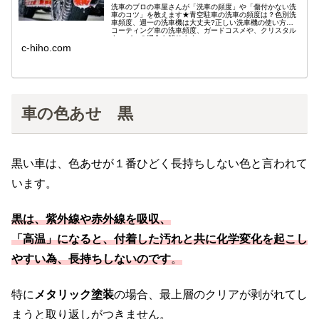
洗車のブロの車屋さんが「洗車の頻度」や「傷付かない洗
車のコツ」を教えます★青空駐車の洗車の頻度は？色別洗
車頻度、週一の洗車機は大丈夫?正しい洗車機の使い方、
コーティング車の洗車頻度、ガードコスメや、クリスタル
キーパーの場合も解ります。
c-hiho.com
車の色あせ 黒
黒い車は、色あせが１番ひどく長持ちしない色と言われて
います。
黒は、紫外線や赤外線を吸収、
「高温」になると、付着した汚れと共に化学変化を起こし
やすい為、長持ちしないのです
。
特に
メタリック塗装
の場合、最上層のクリアが剥がれてし
まうと取り返しがつきません。