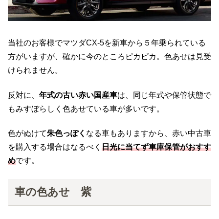
当社のお客様でマツダCX-5を新車から５年乗られている
方がいますが、確かに今のところピカピカ。色あせは見受
けられません。
反対に、
年式の古い赤い国産車
は、同じ年式や保管状態で
もみすぼらしく色あせている車が多いです。
色がぬけて
朱色っぽく
なる車もありますから、赤い中古車
を購入する場合はなるべく
日光に当てず車庫保管がおすす
め
です。
車の色あせ 紫