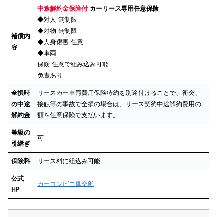
中途解約金保障付
カーリース専用任意保険
◆対人 無制限
◆対物 無制限
補償内
◆人身傷害 任意
容
◆車両
保険 任意で組み込み可能
免責あり
全損時
リースカー車両費用保険特約を別途付けることで、衝突、
の中途
接触等の事故で全損の場合は、リース契約中途解約費用の
解約金
額を任意保険で支払います。
等級の
可
引継ぎ
保険料
リース料に組込み可能
公式
カーコンビニ倶楽部
HP