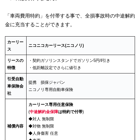
「車両費用特約」を付帯する事で、全損事故時の中途解約
金に充当することができます。
カーリー
ニコニコカーリース(ニコノリ)
ス
リースの
・契約ガソリンスタンドでガソリン5円/ℓ引き
特徴
・低距離設定でさらに値引き
引受自動
提携 損保ジャパン
車保険会
ニコノリ専用自動車保険
社
カーリース専用任意保険
(
中途解約金保障
は特約で付帯
)
◆対人 無制限
補償内容
◆対物 無制限
◆人身傷害 任意