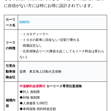
に自信がない方には特にお得に設計されています。
カーリ
KINTO
ース名
・トヨタディーラー
・トヨタの新車に頭金なし+定額で乗れる
リース
・残価設定なし
の特徴
・任意保険込リース(事故を起こしてもリース料金は変わら
ない)
引受自
動車保
提携 東京海上日動火災保険
険会社
中途解約金保障付
カーリース専用任意保険
◆対人 無制限
◆対物 無制限
補償内
◆人身傷害 5,000万
容
◆車両保険 契約時規定額